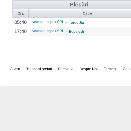
Plecări
Ora
Către
05:40
Livdandor Impex SRL
Târgu Jiu
17:40
Livdandor Impex SRL
Boboiești
Acasa
Trasee si preturi
Parc auto
Despre Noi
Termeni
Cont