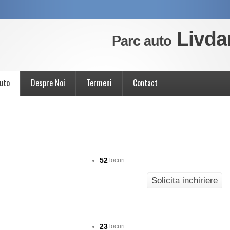
Livda
Parc auto
uto
Despre Noi
Termeni
Contact
52
locuri
Solicita inchiriere
23
locuri