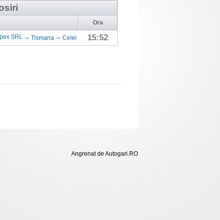
osiri
Ora
15:52
mpex SRL
Tismana
Celei
Angrenat de Autogari.RO