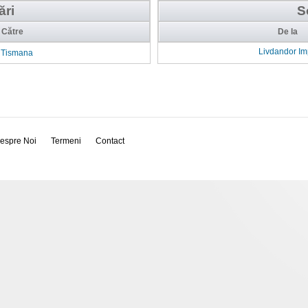
ări
S
Către
De la
Livdandor I
Tismana
espre Noi
Termeni
Contact