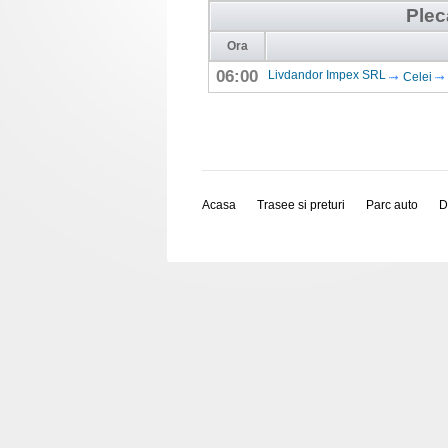
Plec
Ora
06:00
Livdandor Impex SRL
Celei
Acasa
Trasee si preturi
Parc auto
D